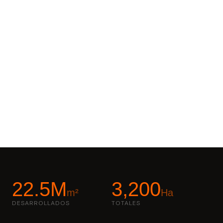
Querétaro, Veracruz y Quintana Roo.
1996
28+
3,200 Ha
AÑO DE FUNDACIÓN
AÑOS DE TRAYECTORIA
DESARROLLADAS
5
ESTADOS EN MÉXICO
22.5M
3,200
m²
Ha
DESARROLLADOS
TOTALES