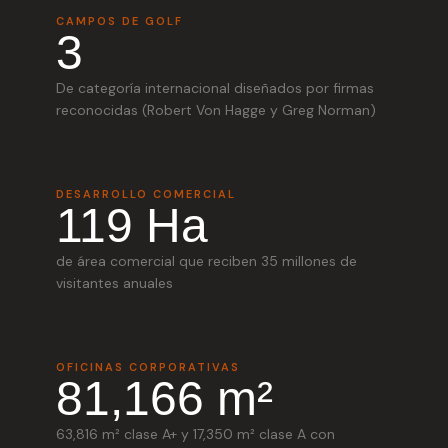
CAMPOS DE GOLF
3
De categoría internacional diseñados por firmas
reconocidas (Robert Von Hagge y Greg Norman)
DESARROLLO COMERCIAL
119 Ha
de área comercial que reciben 35 millones de
visitantes anuales
OFICINAS CORPORATIVAS
81,166 m²
63,816 m² clase A+ y 17,350 m² clase A con