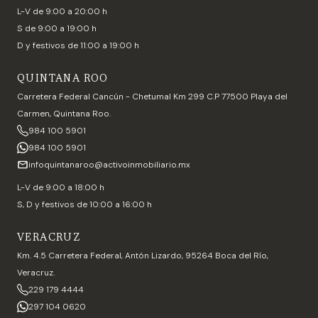
L-V de 9:00 a 20:00 h
S de 9:00 a 19:00 h
D y festivos de 11:00 a 19:00 h
QUINTANA ROO
Carretera Federal Cancún - Chetumal Km 299 C.P 77500 Playa del
Carmen, Quintana Roo.
984 100 5901
984 100 5901
infoquintanaroo@activoinmobiliario.mx
L-V de 9:00 a 18:00 h
S, D y festivos de 10:00 a 16:00 h
VERACRUZ
Km. 4.5 Carretera Federal, Antón Lizardo, 95264 Boca del Río,
Veracruz.
229 179 4444
297 104 0620