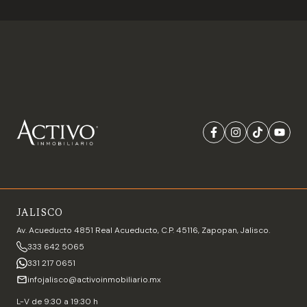
JALISCO
Av. Acueducto 4851 Real Acueducto, C.P. 45116, Zapopan, Jalisco.
333 642 5065
331 217 0651
infojalisco@activoinmobiliario.mx
L-V de 9:30 a 19:30 h