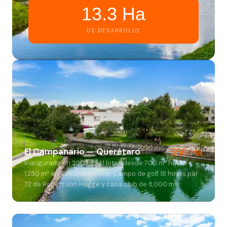
13.3 Ha
DE DESARROLLO
El Campanario — Querétaro
550 Ha
Inaugurado en 2003. 2,141 lotes desde 700 m² hasta
1,250 m² en 35 condominios. Campo de golf 18 hoyos par
72 de Robert Von Hagge y casa club de 8,000 m².