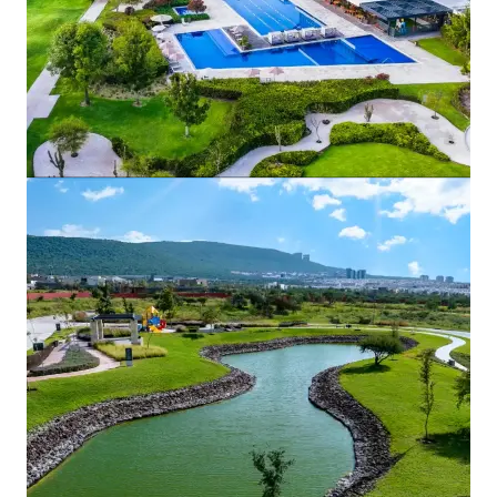
hectáreas), La Espiga (288 hectáreas), El Molino
(608 hectáreas), Punta Tiburón (386 hectáreas),
Mayakoba (161 hectáreas) y Los Robles (115
hectáreas).
0
3
Complejos para corporativos
Edificios clase A y A+ para oficinas. En Andares
opera 63,816 m² de oficinas clase A+ y 17,350 m²
de oficinas clase A con inquilinos como Banamex,
PepsiCo, Jabil, Hershey's, UBS, Astra Zeneca y GNP.