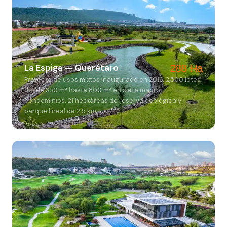
La Espiga — Querétaro
288 Ha
Proyecto de usos mixtos inaugurado en 2016. 2,500 lotes
desde 350 m² hasta 800 m² en siete macro
condominios. 21 hectáreas de reserva ecológica y
parque lineal de 2.5 km.