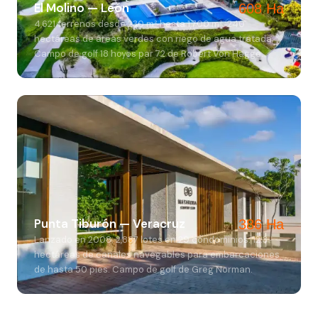
El Molino — León
608 Ha
4,621 terrenos desde 230 m² hasta 1,700 m². 240
hectáreas de áreas verdes con riego de agua tratada.
Campo de golf 18 hoyos par 72 de Robert Von Hagge.
Punta Tiburón — Veracruz
386 Ha
Lanzado en 2008. 2,887 lotes en 29 condominios. 12.3
hectáreas de canales navegables para embarcaciones
de hasta 50 pies. Campo de golf de Greg Norman.