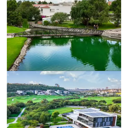
Desarrollos inmobiliarios de usos
mixtos
Complejos que integran comercio, oficinas
corporativas, residencia vertical y hotelería. El
proyecto principal es Andares en Guadalajara con
13.3 hectáreas que incluye centro comercial, nueve
torres residenciales, cuatro torres corporativas
clase A y A+, hotel Hyatt Regency y espacios para
eventos.
0
2
Desarrollos residenciales
Fraccionamientos horizontales premium con
campos de golf, casa club y amenidades
deportivas. Portafolio incluye El Campanario (550