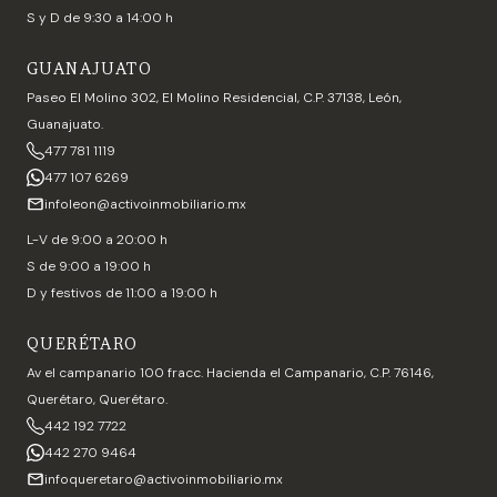
S y D de 9:30 a 14:00 h
GUANAJUATO
Paseo El Molino 302, El Molino Residencial, C.P. 37138, León,
Guanajuato.
477 781 1119
477 107 6269
infoleon@activoinmobiliario.mx
L-V de 9:00 a 20:00 h
S de 9:00 a 19:00 h
D y festivos de 11:00 a 19:00 h
QUERÉTARO
Av el campanario 100 fracc. Hacienda el Campanario, C.P. 76146,
Querétaro, Querétaro.
442 192 7722
442 270 9464
infoqueretaro@activoinmobiliario.mx