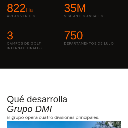
822
35M
Ha
ÁREAS VERDES
VISITANTES ANUALES
3
750
CAMPOS DE GOLF
DEPARTAMENTOS DE LUJO
INTERNACIONALES
Qué desarrolla
Grupo DMI
El grupo opera cuatro divisiones principales.