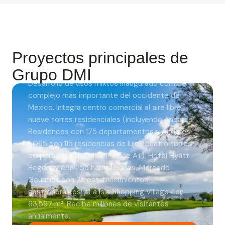
PROYECTO EMBLEMÁTICO
Andares —
Proyectos principales de
Guadalajara
Grupo DMI
Desarrollo de usos mixtos inaugurado como el
complejo más importante del occidente de
México. Integra centro comercial al aire libre,
nueve torres residenciales (incluyendo Andares
Residences con 175 departamentos y Andares
5065 con 115 residencias de lujo), cuatro torres
corporativas (63,816 m² clase A+), Hotel Hyatt
Regency con 255 habitaciones, Mercado
Gourmet con 25 establecimientos
gastronómicos y La Isla Shopping Village con
63,597 m². Recibe millones de visitantes
anualmente.